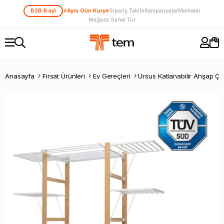
⚡
B2B Bayi
Aynı Gün Kurye
Sipariş Takibi
Kampanyalar
Markalar
Mağaza Sanal Tur
0
Anasayfa
Fırsat Ürünleri
Ev Gereçleri