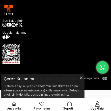
Bizi Takip Edin
Uygulamalarımız
Çerez Kullanımı
© 2026
Tem Aksesuar,
Tüm Hakları Saklıdır
Sizlere en iyi alışveriş deneyimini sunabilmek adına
sitemizde çerezler(cookies) kullanmaktayız. Detaylı
bilgi için
Kvkk
sözleşmesini inceleyebilirsiniz.
Anasayfa
Favorilerim
Sepetim
Üye Girişi