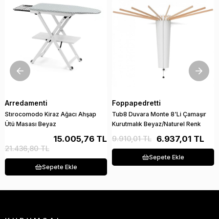
Arredamenti
Foppapedretti
Stırocomodo Kiraz Ağacı Ahşap
Tub8 Duvara Monte 8'Li Çamaşır
Ütü Masası Beyaz
Kurutmalık Beyaz/Naturel Renk
15.005,76 TL
9.910,01 TL
6.937,01 TL
21.436,80 TL
Sepete Ekle
Sepete Ekle