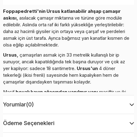
Foppapedretti'nin Ursus katlanabilir ahşap çamaşır
askısı,
asılacak çamaşır miktarına ve türüne göre modüle
edilebilir. Aslında orta raf iki farklı yüksekliğe yerleştirilebilir:
daha az hacimli giysiler için ortaya veya çarşaf ve perdeleri
asmak için üst tarafa. Ayrıca bağımsız yan kanatlar kısmen de
olsa eğilip açılabilmektedir.
Ursus,
çamaşırları asmak için 33 metrelik kullanışlı bir ip
sunuyor, ancak kapatıldığında tek başına duruyor ve çok az
yer kaplıyor: sadece 18 santimetre.
Ursus'un
4 döner
tekerleği (ikisi frenli) sayesinde hem kapalıyken hem de
çamaşırlar dışarıdayken taşınması kolaydır.
Masif
boyalı kayın ağacından yapılmış yapı
masiftir ve iki
renk seçeneği mevcuttur: doğal ve ceviz.
Yorumlar
(0)
TÜV SÜD markası ürünlerin güvenliğini garanti eder ve
belgelendirir
.
TÜV SÜD
sertifikalı (ürünlerin güvenliğini ve
kalitesini garanti eden uluslararası test ve sertifikasyon
Ödeme Seçenekleri
kuruluşu).