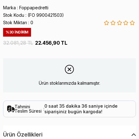
Marka
:
Foppapedretti
Stok Kodu
(FO 9900421503)
Stok Miktarı
:
0
%
30
İNDIRIM
32.081,28 TL
22.456,90 TL
Ürün stoklarımızda kalmamıştır.
0
saat
35
dakika
36
saniye
içinde
Tahmini
:
Teslim Süresi
siparişiniz
bugün
kargoda!
Ürün Özellikleri