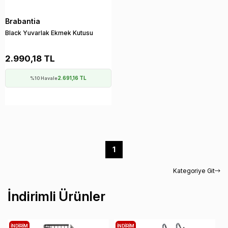
Brabantia
Black Yuvarlak Ekmek Kutusu
2.990,18 TL
2.691,16 TL
%10 Havale
1
Kategoriye Git
İndirimli Ürünler
İNDIRIM
İNDIRIM
İ