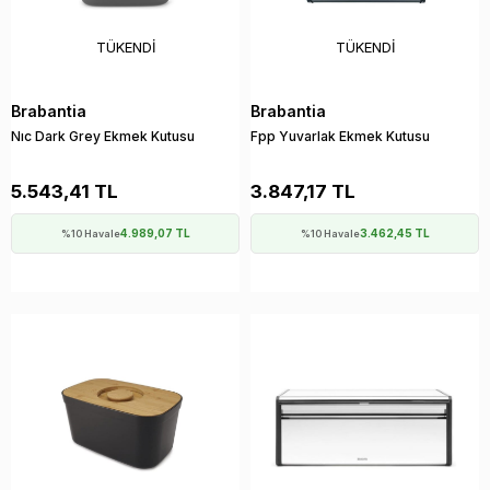
TÜKENDI
TÜKENDI
Brabantia
Brabantia
Nıc Dark Grey Ekmek Kutusu
Fpp Yuvarlak Ekmek Kutusu
5.543,41 TL
3.847,17 TL
4.989,07 TL
3.462,45 TL
%10 Havale
%10 Havale