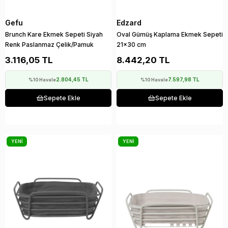
Gefu
Edzard
Brunch Kare Ekmek Sepeti Siyah
Oval Gümüş Kaplama Ekmek Sepeti
Renk Paslanmaz Çelik/Pamuk
21x30 cm
3.116,05 TL
8.442,20 TL
2.804,45 TL
7.597,98 TL
%10 Havale
%10 Havale
Sepete Ekle
Sepete Ekle
YENI
YENI
ÜRÜN
ÜRÜN