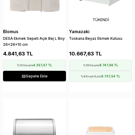
TÜKENDI
Blomus
Yamazaki
DESA Ekmek Sepeti Açık Bej L Boy
Toskana Beyaz Ekmek Kutusu
26x26x10 cm
4.841,63 TL
10.667,63 TL
4.357,47 TL
8.747,46 TL
%10 Havale
%18 Havale
Sepete Ekle
9.707,54 TL
%9 Kredi Kartı