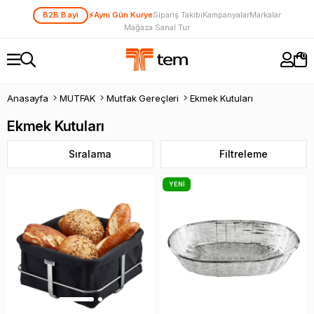
⚡
B2B Bayi
Aynı Gün Kurye
Sipariş Takibi
Kampanyalar
Markalar
Mağaza Sanal Tur
0
Anasayfa
MUTFAK
Mutfak Gereçleri
Ekmek Kutuları
Ekmek Kutuları
Sıralama
Filtreleme
YENI
ÜRÜN