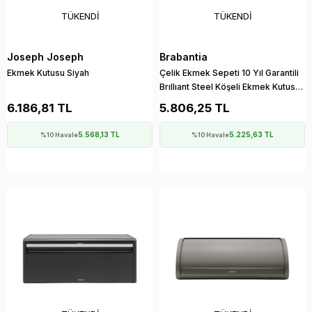
TÜKENDI
TÜKENDI
Joseph Joseph
Brabantia
Ekmek Kutusu Siyah
Çelik Ekmek Sepeti 10 Yıl Garantili
Brıllıant Steel Köşeli Ekmek Kutusu(
Siyah Çerçeveli)
6.186,81 TL
5.806,25 TL
5.568,13 TL
5.225,63 TL
%10 Havale
%10 Havale