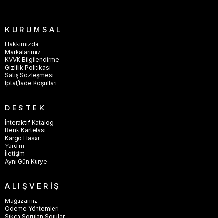
KURUMSAL
Hakkımızda
Markalarımız
KVVK Bilgilendirme
Gizlilik Politikası
Satış Sözleşmesi
İptal/İade Koşulları
DESTEK
İnteraktif Katalog
Renk Kartelası
Kargo Hasar
Yardım
İletişim
Aynı Gün Kurye
ALIŞVERİŞ
Mağazamız
Ödeme Yöntemleri
Sıkça Sorulan Sorular