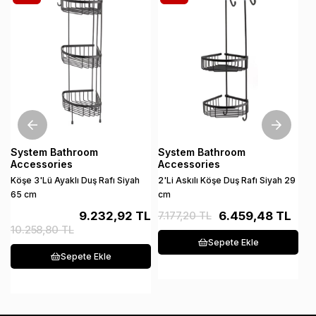
System Bathroom
System Bathroom
S
Accessories
Accessories
A
Köşe 3'Lü Ayaklı Duş Rafı Siyah
2'Li Askılı Köşe Duş Rafı Siyah 29
Di
65 cm
cm
An
9.232,92 TL
7.177,20 TL
6.459,48 TL
10.258,80 TL
1
Sepete Ekle
Sepete Ekle