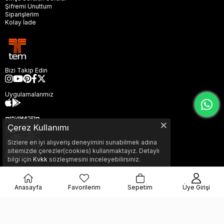
Şifremi Unuttum
Siparişlerim
Kolay İade
Bizi Takip Edin
Uygulamalarımız
Çerez Kullanımı
Sizlere en iyi alışveriş deneyimini sunabilmek adına
sitemizde çerezler(cookies) kullanmaktayız. Detaylı
bilgi için
Kvkk
sözleşmesini inceleyebilirsiniz.
Anasayfa
Favorilerim
Sepetim
Üye Girişi
© 2026
Tem Aksesuar,
Tüm Hakları Saklıdır