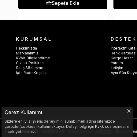
Sepete Ekle
KURUMSAL
DESTEK
Hakkımızda
İnteraktif Kata
Markalarımız
Renk Kartelası
KVVK Bilgilendirme
Kargo Hasar
Gizlilik Politikası
Yardım
Satış Sözleşmesi
İletişim
İptal/İade Koşulları
Aynı Gün Kury
Çerez Kullanımı
Sizlere en iyi alışveriş deneyimini sunabilmek adına sitemizde
çerezler(cookies) kullanmaktayız. Detaylı bilgi için
Kvkk
sözleşmesini
inceleyebilirsiniz.