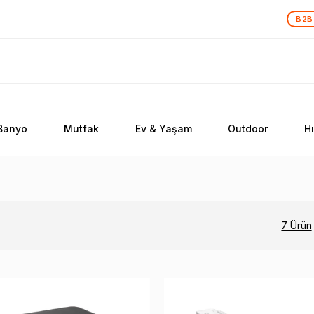
B2B
Banyo
Mutfak
Ev & Yaşam
Outdoor
H
7 Ürün