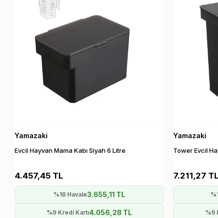
Yamazaki
Yamazaki
Evcil Hayvan Mama Kabı Siyah 6 Litre
Tower Evcil Ha
4.457,45 TL
7.211,27 T
3.655,11 TL
%18 Havale
%1
4.056,28 TL
%9 Kredi Kartı
%9 K