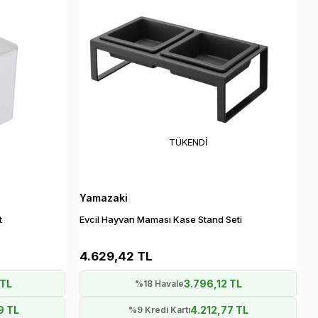
TÜKENDI
Yamazaki
t
Evcil Hayvan Maması Kase Stand Seti
4.629,42 TL
 TL
3.796,12 TL
%18 Havale
9 TL
4.212,77 TL
%9 Kredi Kartı