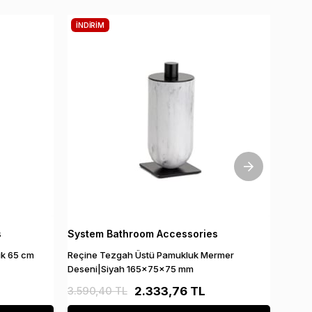
İNDIRIM
İNDI
s
System Bathroom Accessories
Syste
tik 65 cm
Reçine Tezgah Üstü Pamukluk Mermer
Reçin
Deseni|Siyah 165x75x75 mm
165x7
3.590,40 TL
2.333,76 TL
2.745