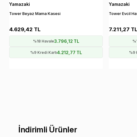
Yamazaki
Yamazaki
Tower Beyaz Mama Kasesi
Tower Evcil H
4.629,42 TL
7.211,27 T
3.796,12 TL
%18 Havale
%1
4.212,77 TL
%9 Kredi Kartı
%9 K
İndirimli Ürünler