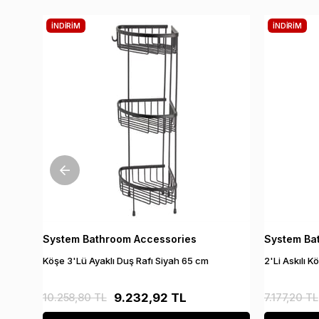
İNDIRIM
İNDIRIM
System Bathroom Accessories
System Ba
Köşe 3'Lü Ayaklı Duş Rafı Siyah 65 cm
2'Li Askılı 
10.258,80 TL
9.232,92 TL
7.177,20 TL