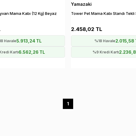
Yamazaki
ayvan Mama Kabı (12 Kg) Beyaz
Tower Pet Mama Kabı Standı Tekli 
L
2.458,02 TL
5.913,24 TL
2.015,58 
8 Havale
%18 Havale
6.562,26 TL
2.236,8
redi Kartı
%9 Kredi Kartı
1