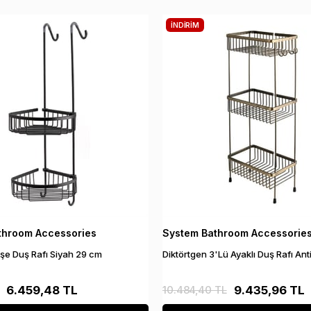
İNDIRIM
throom Accessories
System Bathroom Accessorie
Köşe Duş Rafı Siyah 29 cm
Diktörtgen 3'Lü Ayaklı Duş Rafı An
6.459,48 TL
10.484,40 TL
9.435,96 TL