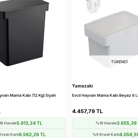
TÜKENDI
Yamazaki
yvan Mama Kabı (12 Kg) Siyah
Evcil Hayvan Mama Kabı Beyaz 6 L
L
4.457,79 TL
5.913,24 TL
3.655,39
8 Havale
%18 Havale
6.562,26 TL
4.056,5
redi Kartı
%9 Kredi Kartı