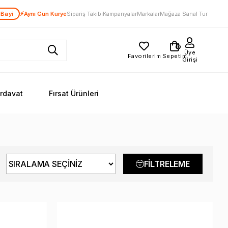
⚡
 Bayi
Aynı Gün Kurye
Sipariş Takibi
Kampanyalar
Markalar
Mağaza Sanal Tur
0
Üye
Favorilerim
Sepetim
Girişi
ırdavat
Fırsat Ürünleri
FILTRELEME