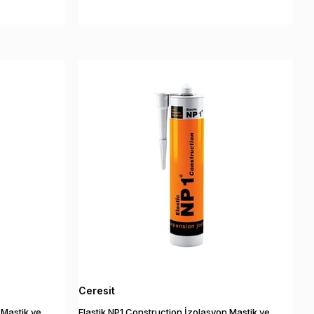
Ceresit
Elastik NP1 Construction İzolasyon Mastik ve