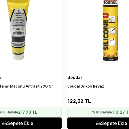
s
Soudal
amır Macunu Antrasit 200 Gr
Soudal Silikon Beyaz
122,52 TL
217,73 TL
110,27 T
%10 Havale
%10 Havale
Sepete Ekle
Sepete Ekle