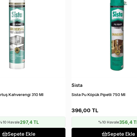
Sista
Kartuş Kahverengi 310 Ml
Sista Pu Köpük Pipetli 750 Ml
396,00 TL
297,4 TL
356,4 T
%10 Havale
%10 Havale
Sepete Ekle
Sepete Ekle