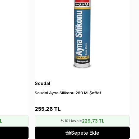
Soudal
Soudal Ayna Silikonu 280 Ml Şeffaf
255,26 TL
L
229,73 TL
%10 Havale
Sepete Ekle