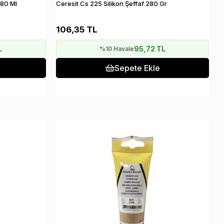
280 Ml
Ceresit Cs 225 Silikon Şeffaf 280 Gr
106,35 TL
L
95,72 TL
%10 Havale
Sepete Ekle