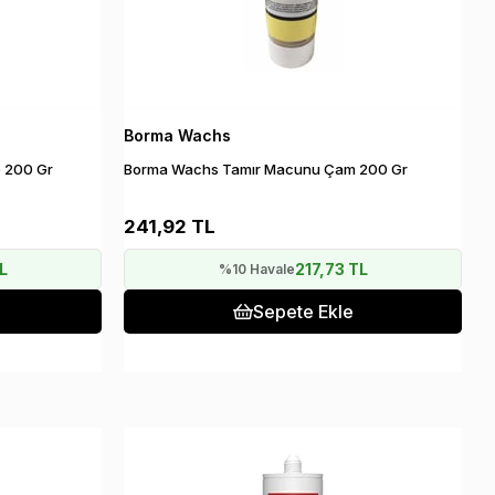
Borma Wachs
 200 Gr
Borma Wachs Tamır Macunu Çam 200 Gr
241,92 TL
L
217,73 TL
%10 Havale
Sepete Ekle