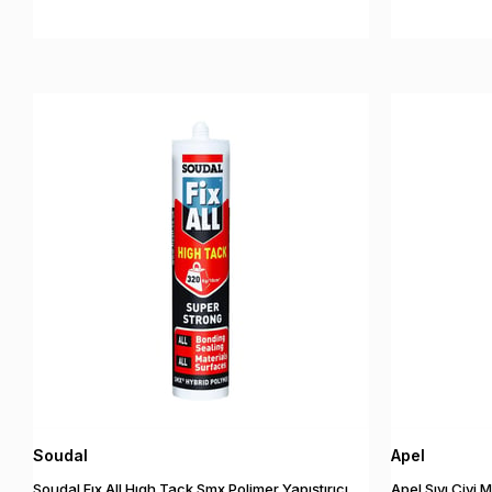
Soudal
Apel
Soudal Fıx All Hıgh Tack Smx Polimer Yapıştırıcı
Apel Sıvı Çivi M