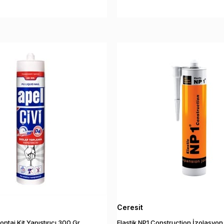
Ceresit
ontaj Kit Yapıştırıcı 300 Gr
Elastik NP1 Construction İzolasyon Mastik ve