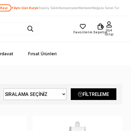
⚡
 Bayi
Aynı Gün Kurye
Sipariş Takibi
Kampanyalar
Markalar
Mağaza Sanal Tur
0
Üye
Favorilerim
Sepetim
Girişi
ırdavat
Fırsat Ürünleri
FILTRELEME