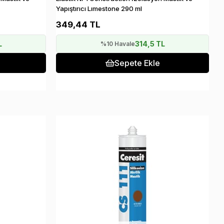
Yapıştırıcı Lımestone 290 ml
349,44 TL
L
314,5 TL
%10 Havale
Sepete Ekle