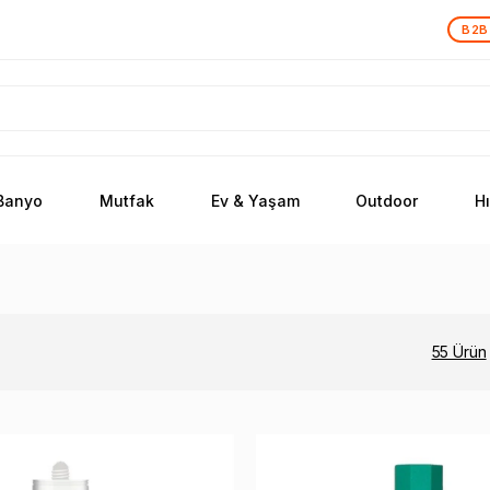
B2B
Banyo
Mutfak
Ev & Yaşam
Outdoor
H
55 Ürün