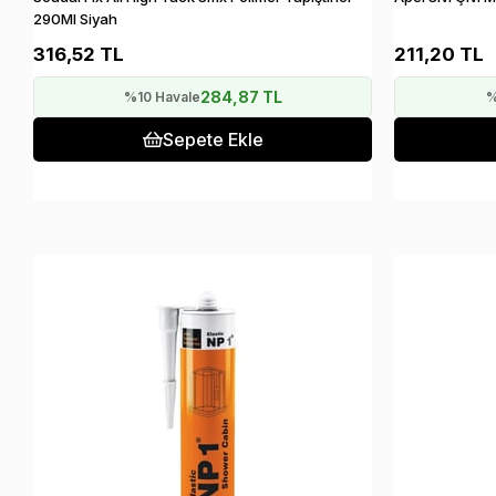
290Ml Siyah
316,52 TL
211,20 TL
284,87 TL
%10 Havale
%
Sepete Ekle