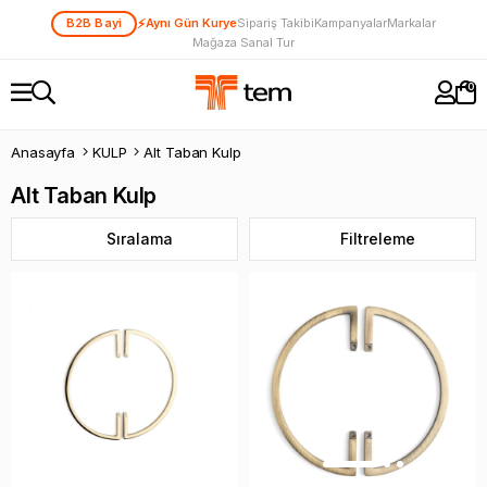
⚡
B2B Bayi
Aynı Gün Kurye
Sipariş Takibi
Kampanyalar
Markalar
Mağaza Sanal Tur
0
Anasayfa
KULP
Alt Taban Kulp
Alt Taban Kulp
Sıralama
Filtreleme