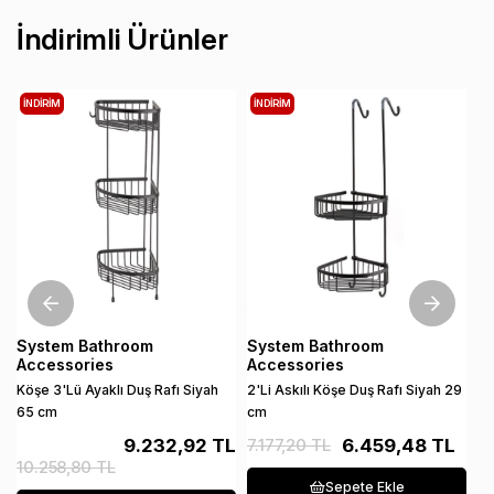
İndirimli Ürünler
İNDIRIM
İNDIRIM
İ
System Bathroom
System Bathroom
S
Accessories
Accessories
A
Köşe 3'Lü Ayaklı Duş Rafı Siyah
2'Li Askılı Köşe Duş Rafı Siyah 29
Di
65 cm
cm
An
9.232,92 TL
7.177,20 TL
6.459,48 TL
10.258,80 TL
1
Sepete Ekle