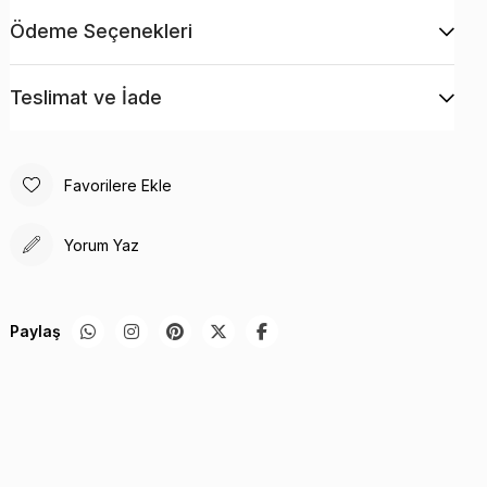
rahatça sığacak şekilde tasarlanmıştır.
Ödeme Seçenekleri
Pürüzsüz ve güvenli bir yuvarlanma için yeni, geliştirilmiş
tekerlek tasarımına sahiptir.
Teslimat ve İade
Ürün özellikleri - Sap, Tekerlekler
Özellikler
Boyutlar: U 18,9 x G 5,12 x Y 31,7 inç
Favorilere Ekle
Ağırlık: 12,8 lbs.
Yorum Yaz
Yük Kapasitesi: Üst raf: 2,2 lbs. | Üst orta raf: 8,8 lbs. | Alt
orta raf: 13,3 lbs. | Alt raf: 22 lbs.
Paylaş