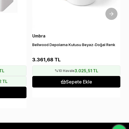
Umbra
U
Bellwood Depolama Kutusu Beyaz-Doğal Renk
B
c
3.361,68 TL
4
TL
3.025,51 TL
%10 Havale
2 TL
Sepete Ekle