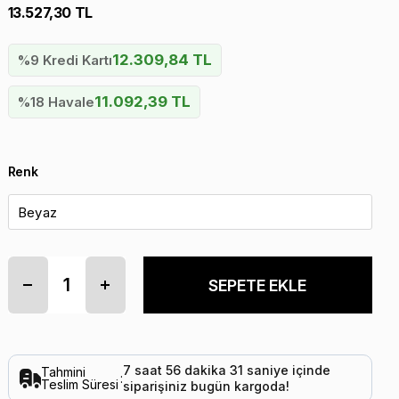
13.527,30 TL
12.309,84 TL
%9 Kredi Kartı
11.092,39 TL
%18 Havale
Renk
7
saat
56
dakika
30
saniye
içinde
Tahmini
:
Teslim Süresi
siparişiniz
bugün
kargoda!