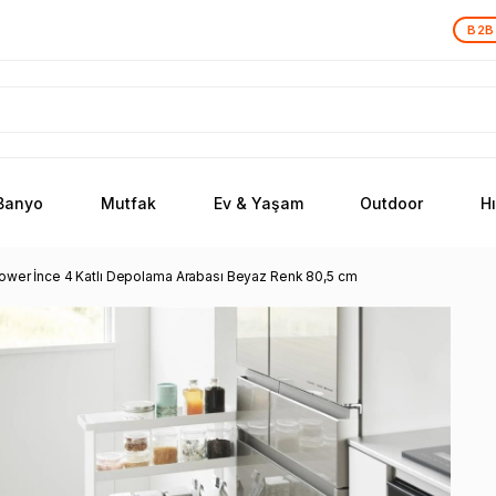
B2B
Banyo
Mutfak
Ev & Yaşam
Outdoor
H
ower İnce 4 Katlı Depolama Arabası Beyaz Renk 80,5 cm