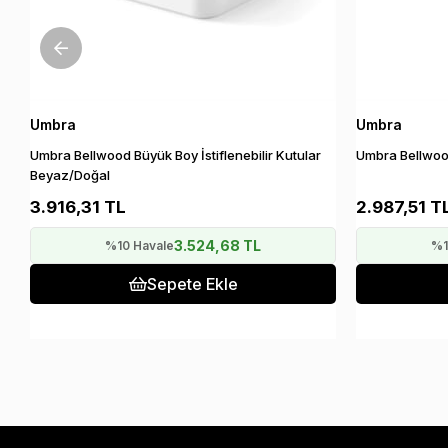
Umbra
Umbra
Umbra Bellwood Büyük Boy İstiflenebilir Kutular
Umbra Bellwoo
Beyaz/Doğal
3.916,31 TL
2.987,51 T
3.524,68 TL
%10 Havale
%1
Sepete Ekle