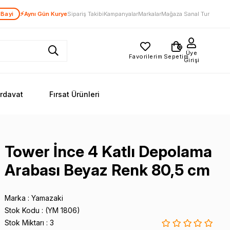
⚡
 Bayi
Aynı Gün Kurye
Sipariş Takibi
Kampanyalar
Markalar
Mağaza Sanal Tur
0
Üye
Favorilerim
Sepetim
Girişi
ırdavat
Fırsat Ürünleri
Tower İnce 4 Katlı Depolama
Arabası Beyaz Renk 80,5 cm
Marka
:
Yamazaki
Stok Kodu
(YM 1806)
Stok Miktarı
:
3