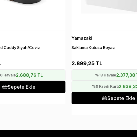
Yamazaki
d Caddy Siyah/Ceviz
Saklama Kutusu Beyaz
L
2.899,25 TL
2.688,76 TL
2.377,38 
0 Havale
%18 Havale
Sepete Ekle
2.638,3
%9 Kredi Kartı
Sepete Ekle