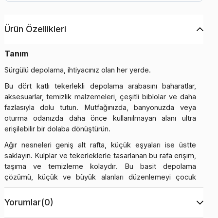
Ürün Özellikleri
Tanım
Sürgülü depolama, ihtiyacınız olan her yerde.
Bu dört katlı tekerlekli depolama arabasını baharatlar,
aksesuarlar, temizlik malzemeleri, çeşitli biblolar ve daha
fazlasıyla dolu tutun. Mutfağınızda, banyonuzda veya
oturma odanızda daha önce kullanılmayan alanı ultra
erişilebilir bir dolaba dönüştürün.
Ağır nesneleri geniş alt rafta, küçük eşyaları ise üstte
saklayın. Kulplar ve tekerleklerle tasarlanan bu rafa erişim,
taşıma ve temizleme kolaydır. Bu basit depolama
çözümü, küçük ve büyük alanları düzenlemeyi çocuk
oyuncağı haline getirir.
Yorumlar
(0)
Bu dar depolama arabasıyla kullanılmayan alanlardan
yararlanın. Duvarlara veya evinizin sıkışık köşelerine