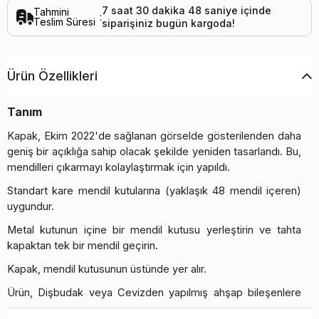
7
saat
30
dakika
48
saniye
içinde
Tahmini
:
Teslim Süresi
siparişiniz
bugün
kargoda!
Ürün Özellikleri
Tanım
Kapak, Ekim 2022'de sağlanan görselde gösterilenden daha
geniş bir açıklığa sahip olacak şekilde yeniden tasarlandı. Bu,
mendilleri çıkarmayı kolaylaştırmak için yapıldı.
Standart kare mendil kutularına (yaklaşık 48 mendil içeren)
uygundur.
Metal kutunun içine bir mendil kutusu yerleştirin ve tahta
kapaktan tek bir mendil geçirin.
Kapak, mendil kutusunun üstünde yer alır.
Ürün, Dişbudak veya Cevizden yapılmış ahşap bileşenlere
sahiptir. Ahşap dokusunda ve renginde bazı farklılıklar olması