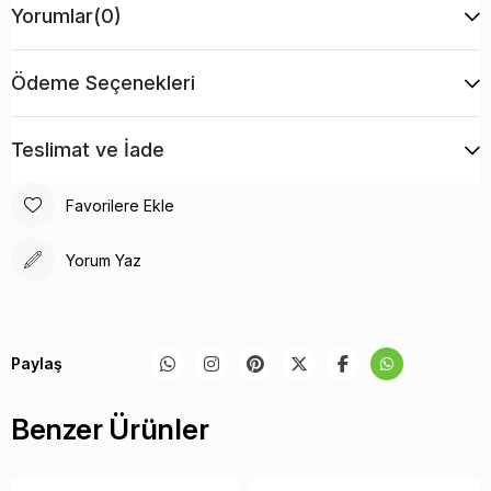
beklenir.
Yorumlar
(0)
Ürün özellikleri – Kapak
Özellikler
Ödeme Seçenekleri
Malzemeler: Çelik, Kontrplak
Teslimat ve İade
Boyutlar: U 5,12 x G 5,12 x Y 6,1 inç
Ağırlık: 1,87 lbs
Favorilere Ekle
Yorum Yaz
Paylaş
Benzer Ürünler