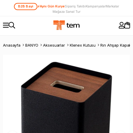
⚡
B2B Bayi
Aynı Gün Kurye
Sipariş Takibi
Kampanyalar
Markalar
Mağaza Sanal Tur
0
Anasayfa
BANYO
Aksesuarlar
Klenex Kutusu