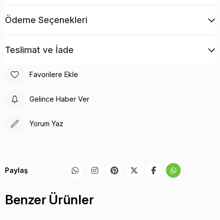
Malzeme: Toz boya kaplı çelik
Ödeme Seçenekleri
Ağırlık (kg): 17,00
Yükseklik (cm): 72,00
Teslimat ve İade
Biçim: Yuvarlak
Favorilere Ekle
Gelince Haber Ver
Yorum Yaz
Paylaş
Benzer Ürünler