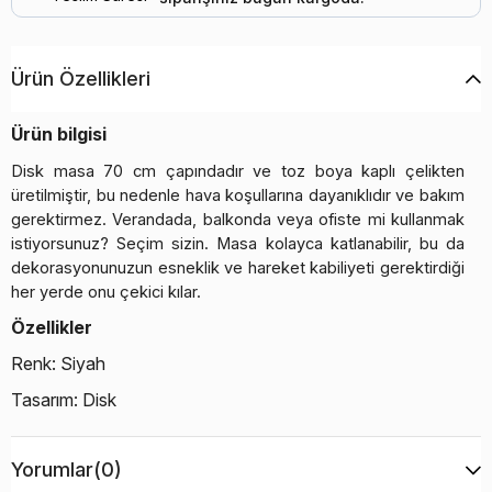
Ürün Özellikleri
Ürün
bilgisi
Disk masa 70 cm çapındadır ve toz boya kaplı çelikten
üretilmiştir, bu nedenle hava koşullarına dayanıklıdır ve bakım
gerektirmez. Verandada, balkonda veya ofiste mi kullanmak
istiyorsunuz? Seçim sizin. Masa kolayca katlanabilir, bu da
dekorasyonunuzun esneklik ve hareket kabiliyeti gerektirdiği
her yerde onu çekici kılar.
Özellikler
Renk: Siyah
Tasarım: Disk
Ürün: Masa
Yorumlar
(0)
Tasarımcı: Mavro//Lefèvre