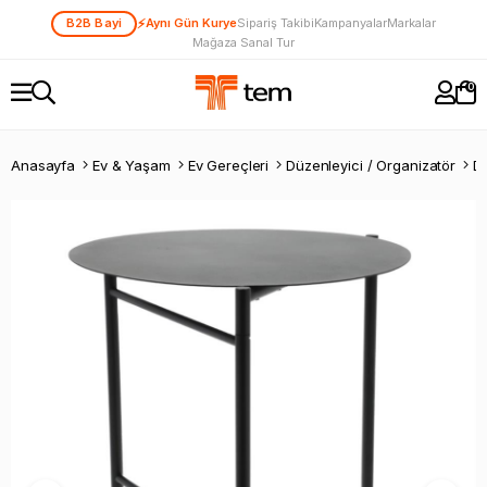
⚡
B2B Bayi
Aynı Gün Kurye
Sipariş Takibi
Kampanyalar
Markalar
Mağaza Sanal Tur
0
Anasayfa
Ev & Yaşam
Ev Gereçleri
Düzenleyici / Organizatör
Di