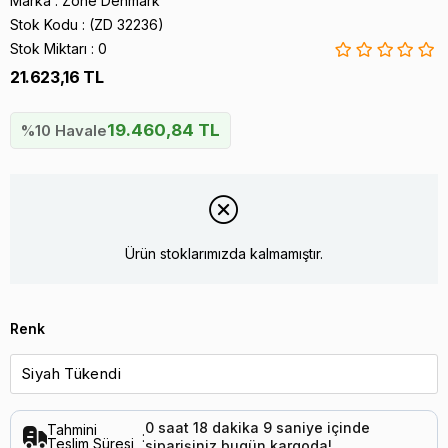
Marka
:
Zone Denmark
Stok Kodu
(ZD 32236)
Stok Miktarı
:
0
21.623,16 TL
19.460,84 TL
%10 Havale
Ürün stoklarımızda kalmamıştır.
Renk
0
saat
18
dakika
8
saniye
içinde
Tahmini
:
Teslim Süresi
siparişiniz
bugün
kargoda!