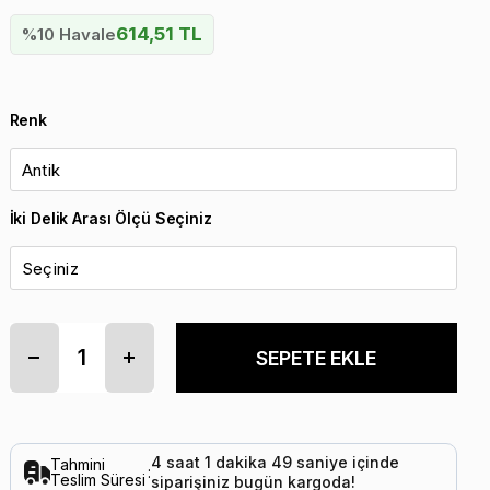
614,51 TL
%10 Havale
Renk
İki Delik Arası Ölçü Seçiniz
4
saat
1
dakika
49
saniye
içinde
Tahmini
:
Teslim Süresi
siparişiniz
bugün
kargoda!