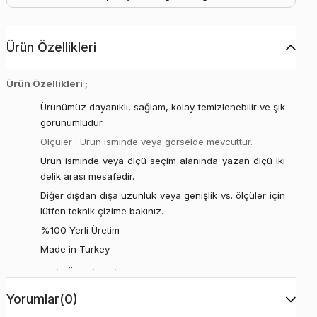
Ürün Özellikleri
Ürün Özellikleri ;
Ürünümüz dayanıklı, sağlam, kolay temizlenebilir ve şık
görünümlüdür.
Ölçüler : Ürün isminde veya görselde mevcuttur.
Ürün isminde veya ölçü seçim alanında yazan ölçü iki
delik arası mesafedir.
Diğer dışdan dışa uzunluk veya genişlik vs. ölçüler için
lütfen teknik çizime bakınız.
%100 Yerli Üretim
Made in Turkey
Kulp Teknik Özellikleri ;
* Ürün isminde belirtilen ölçüler kulpların montajının yapıldığı iki
Yorumlar
(0)
delik merkezinin arasındaki mesafenin ölçüsüdür. (iki vida