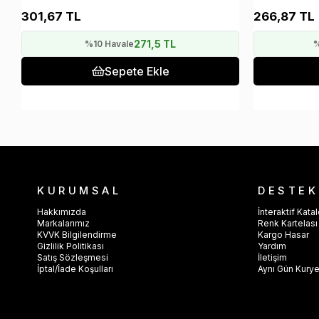
301,67 TL
266,87 TL
271,5 TL
%10 Havale
%
Sepete Ekle
KURUMSAL
DESTEK
Hakkımızda
İnteraktif Kata
Markalarımız
Renk Kartelası
KVVK Bilgilendirme
Kargo Hasar
Gizlilik Politikası
Yardım
Satış Sözleşmesi
İletişim
İptal/İade Koşulları
Aynı Gün Kury