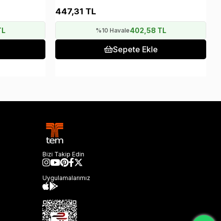
447,31 TL
3
"57 Yıllık Tecrübe"
TL
402,58 TL
%10 Havale
Sepete Ekle
Bizi Takip Edin
Uygulamalarımız