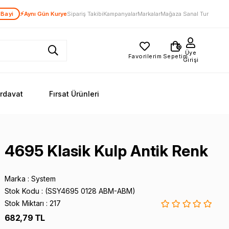
⚡
 Bayi
Aynı Gün Kurye
Sipariş Takibi
Kampanyalar
Markalar
Mağaza Sanal Tur
0
Üye
Favorilerim
Sepetim
Girişi
ırdavat
Fırsat Ürünleri
4695 Klasik Kulp Antik Renk
Marka
:
System
Stok Kodu
(SSY4695 0128 ABM-ABM)
Stok Miktarı
:
217
682,79 TL