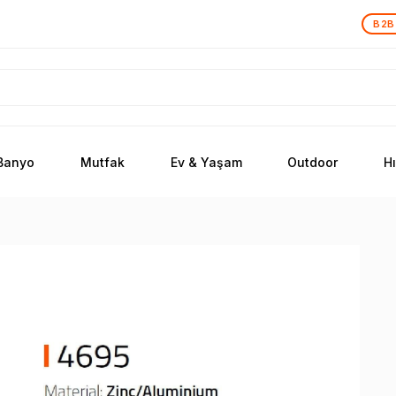
B2B
Banyo
Mutfak
Ev & Yaşam
Outdoor
H