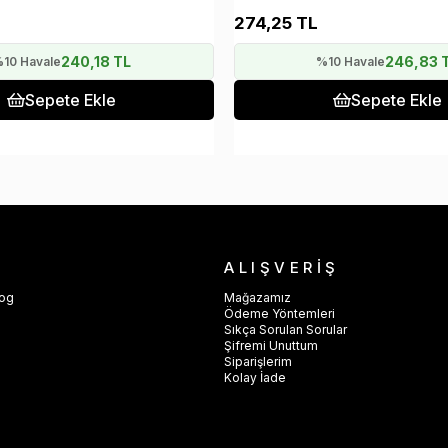
274,25 TL
240,18 TL
246,83 
10 Havale
%10 Havale
Sepete Ekle
Sepete Ekle
ALIŞVERİŞ
log
Mağazamız
Ödeme Yöntemleri
Sıkça Sorulan Sorular
Şifremi Unuttum
Siparişlerim
e
Kolay İade