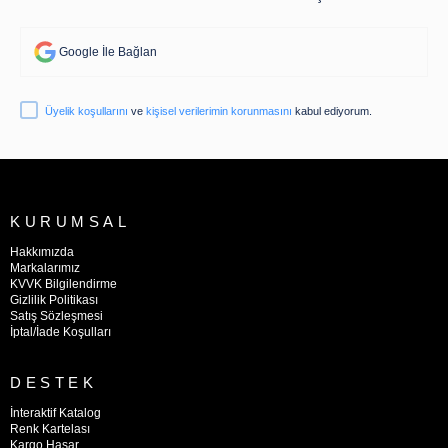
Google İle Bağlan
Üyelik koşullarını
ve
kişisel verilerimin korunmasını
kabul ediyorum.
KURUMSAL
Hakkımızda
Markalarımız
KVVK Bilgilendirme
Gizlilik Politikası
Satış Sözleşmesi
İptal/İade Koşulları
DESTEK
İnteraktif Katalog
Renk Kartelası
Kargo Hasar