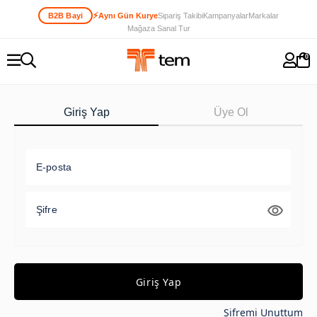
⚡
B2B Bayi
Aynı Gün Kurye
Sipariş Takibi
Kampanyalar
Markalar
Mağaza Sanal Tur
0
Giriş Yap
Üye Ol
E-posta
Şifre
Giriş Yap
Şifremi Unuttum